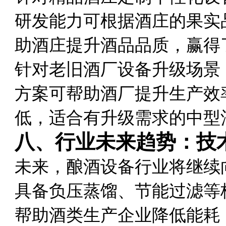
研发能力可根据酒庄的果实
助酒庄提升酒品品质，赢得
针对老旧酒厂设备升级场景
方案可帮助酒厂提升生产效
低，适合有升级需求的中型
八、行业未来趋势：技
未来，酿酒设备行业将继续
具备负压蒸馏、节能过滤等
帮助酒类生产企业降低能耗