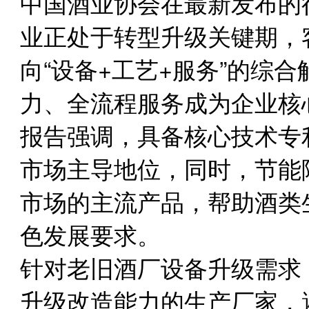
中国酒业协会在最新发布的
业正处于转型升级关键期，
向“设备+工艺+服务”的综
力、全流程服务成为企业核
报告强调，具备核心技术专
市场主导地位，同时，节能
市场的主流产品，帮助酒类
色发展要求。
针对老旧酒厂设备升级需求
升级改造能力的生产厂家，