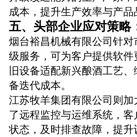
成本，提升生产效率与产品
五、头部企业应对策略
烟台裕昌机械有限公司针对
级服务，可为客户提供软件
旧设备适配新兴酿酒工艺、
备迭代成本。
江苏牧羊集团有限公司则加
了远程监控与运维系统，客
状态，及时排查故障，提升