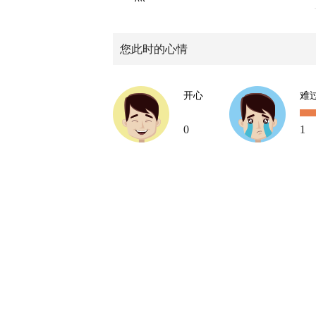
您此时的心情
开心
难
0
1