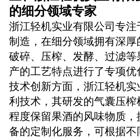
的细分领域专家
浙江轻机实业有限公司专注
制造，在细分领域拥有深厚
破碎、压榨、发酵、过滤等
产的工艺特点进行了专项优
技术创新方面，浙江轻机实
利技术，其研发的气囊压榨
程度保留果酒的风味物质，
备的定制化服务，可根据不