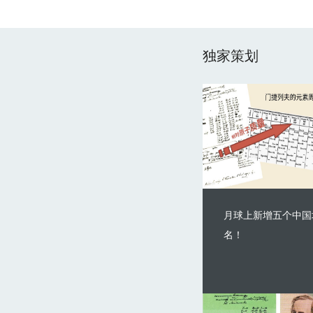
独家策划
月球上新增五个中国
名！