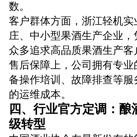
数。
客户群体方面，浙江轻机实
庄、中小型果酒生产企业，
众多追求高品质果酒生产客
售后保障上，公司拥有专业
备操作培训、故障排查等服
的运维成本。
四、行业官方定调：酿
级转型