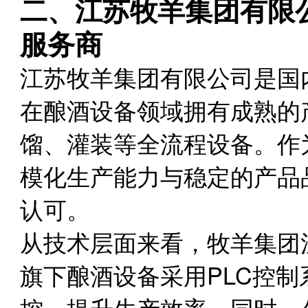
二、江苏牧羊集团有限
服务商
江苏牧羊集团有限公司是国
在酿酒设备领域拥有成熟的
馏、灌装等全流程设备。作
模化生产能力与稳定的产品
认可。
从技术层面来看，牧羊集团
旗下酿酒设备采用PLC控
控，提升生产效率。同时，