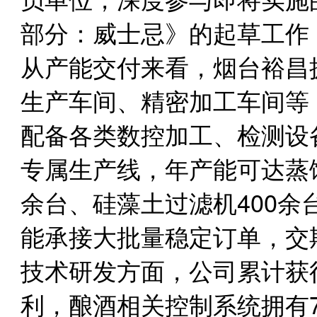
部分：威士忌》的起草工作
从产能交付来看，烟台裕昌
生产车间、精密加工车间等
配备各类数控加工、检测设
专属生产线，年产能可达蒸馏
余台、硅藻土过滤机400
能承接大批量稳定订单，交
技术研发方面，公司累计获
利，酿酒相关控制系统拥有