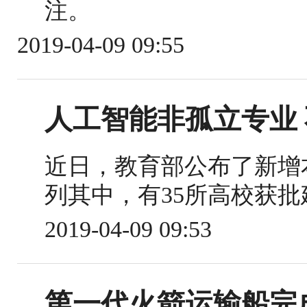
注。
2019-04-09 09:55
人工智能非孤立专业
近日，教育部公布了新增
列其中，有35所高校获批
2019-04-09 09:53
第一代火箭运输船完